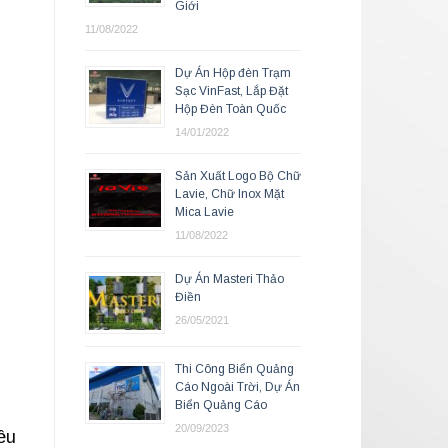
Giới
11/08/2022
Dự Án Hộp đèn Trạm
Sạc VinFast, Lắp Đặt
Hộp Đèn Toàn Quốc
14/01/2022
Sản Xuất Logo Bộ Chữ
Lavie, Chữ Inox Mặt
Mica Lavie
11/08/2022
Dự Án Masteri Thảo
Điền
26/05/2021
Thi Công Biển Quảng
Cáo Ngoài Trời, Dự Án
Biển Quảng Cáo
20/09/2023
êu