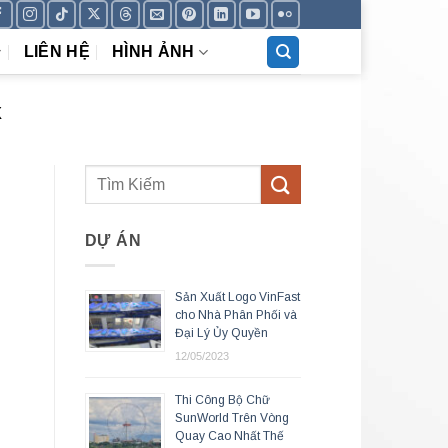
LIÊN HỆ
HÌNH ẢNH
X
DỰ ÁN
Sản Xuất Logo VinFast
cho Nhà Phân Phối và
Đại Lý Ủy Quyền
12/05/2023
Thi Công Bộ Chữ
SunWorld Trên Vòng
Quay Cao Nhất Thế