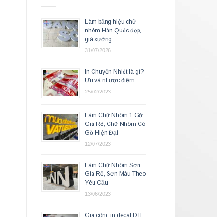
Làm bảng hiệu chữ
nhôm Hàn Quốc đẹp,
giá xưởng
31/07/2026
In Chuyển Nhiệt là gì?
Ưu và nhược điểm
25/02/2023
Làm Chữ Nhôm 1 Gờ
Giá Rẻ, Chữ Nhôm Có
Gờ Hiện Đại
12/07/2023
Làm Chữ Nhôm Sơn
Giá Rẻ, Sơn Màu Theo
Yêu Cầu
13/06/2023
Gia công in decal DTF