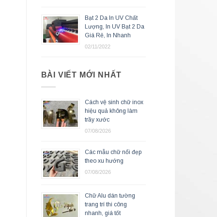
Bạt 2 Da In UV Chất
Lượng, In UV Bạt 2 Da
Giá Rẻ, In Nhanh
02/11/2022
BÀI VIẾT MỚI NHẤT
Cách vệ sinh chữ inox
hiệu quả không làm
trầy xước
07/08/2026
Các mẫu chữ nổi đẹp
theo xu hướng
07/08/2026
Chữ Alu dán tường
trang trí thi công
nhanh, giá tốt