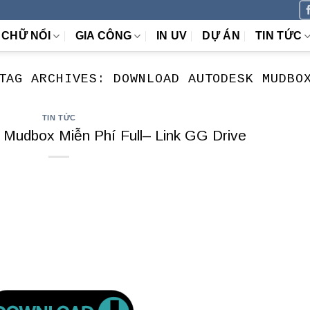
CHỮ NỔI
GIA CÔNG
IN UV
DỰ ÁN
TIN TỨC
TAG ARCHIVES:
DOWNLOAD AUTODESK MUDBO
TIN TỨC
Mudbox Miễn Phí Full– Link GG Drive