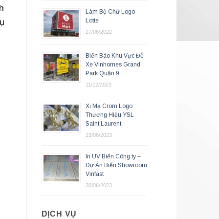
h
Làm Bộ Chữ Logo
Lotte
cụ
27/06/2022
Biển Báo Khu Vực Đỗ
Xe Vinhomes Grand
Park Quận 9
11/12/2023
Xi Mạ Crom Logo
Thương Hiệu YSL
Saint Laurent
23/06/2023
In UV Biển Công ty –
Dự Án Biển Showroom
Vinfast
30/06/2023
DỊCH VỤ