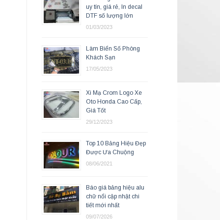
uy tín, giá rẻ, In decal
DTF số lượng lớn
01/03/2023
Làm Biển Số Phòng
Khách Sạn
17/05/2023
Xi Mạ Crom Logo Xe
Oto Honda Cao Cấp,
Giá Tốt
29/12/2023
Top 10 Bảng Hiệu Đẹp
Được Ưa Chuộng
08/06/2021
Báo giá bảng hiệu alu
chữ nổi cập nhật chi
tiết mới nhất
09/07/2026