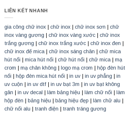
LIÊN KẾT NHANH
gia công chữ inox
|
chữ inox
|
chữ inox sơn
|
chữ
inox vàng gương
|
chữ inox vàng xước
|
chữ inox
trắng gương
|
chữ inox trắng xước
|
chữ inox đen
|
chữ inox đế mica
|
chữ inox sáng chân
|
chữ mica
hút nổi
|
mica hút nổi
|
chữ hút nổi
|
chữ mica
|
mạ
crom
|
mạ chân không
|
logo mạ crom
|
hộp đèn hút
nổi
|
hộp đèn mica hút nổi
|
in uv
|
in uv phẳng
|
in
uv cuộn
|
in uv dtf
|
in uv bạt 3m
|
in uv bạt không
gân
|
in uv decal
|
làm bảng hiệu
|
làm chữ nổi
|
làm
hộp đèn
|
bảng hiệu
|
bảng hiệu đẹp
|
làm chữ alu
|
chữ nổi alu
|
tranh điện
|
tranh tráng gương