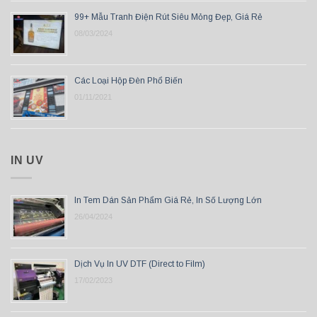
99+ Mẫu Tranh Điện Rút Siêu Mỏng Đẹp, Giá Rẻ
08/03/2024
Các Loại Hộp Đèn Phổ Biến
01/11/2021
IN UV
In Tem Dán Sản Phẩm Giá Rẻ, In Số Lượng Lớn
26/04/2024
Dịch Vụ In UV DTF (Direct to Film)
17/02/2023