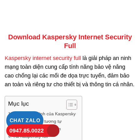
Download Kaspersky Internet Security
Full
Kaspersky internet security full
là giải pháp an ninh
mạng toàn diện cung cấp tính năng bảo vệ nâng
cao chống lại các mối đe dọa trực tuyến, đảm bảo
an toàn và riêng tư cho thiết bị và thông tin cá nhân.
Mục lục
Tính năng chính của Kaspersky
CHAT ZALO
Các phần mềm tương tự
Thông tin file phần mềm
0947.85.0022
Tải Kaspersky full