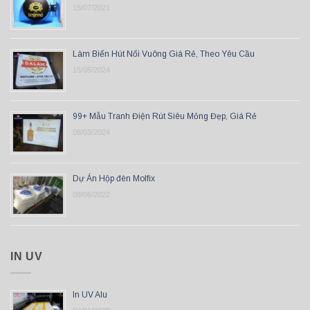
15/07/2021
Làm Biển Hút Nổi Vuông Giá Rẻ, Theo Yêu Cầu
15/05/2024
99+ Mẫu Tranh Điện Rút Siêu Mỏng Đẹp, Giá Rẻ
08/03/2024
Dự Án Hộp đèn Molfix
09/06/2022
IN UV
In UV Alu