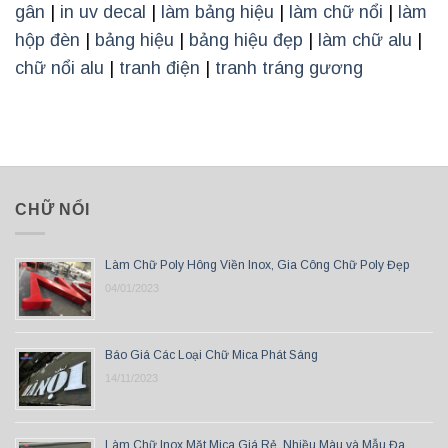
gân
|
in uv decal
|
làm bảng hiệu
|
làm chữ nổi
|
làm
hộp đèn
|
bảng hiệu
|
bảng hiệu đẹp
|
làm chữ alu
|
chữ nổi alu
|
tranh điện
|
tranh tráng gương
CHỮ NỔI
Làm Chữ Poly Hông Viền Inox, Gia Công Chữ Poly Đẹp
04/01/2023
Báo Giá Các Loại Chữ Mica Phát Sáng
14/11/2023
Làm Chữ Inox Mặt Mica Giá Rẻ, Nhiều Màu và Mẫu Đa