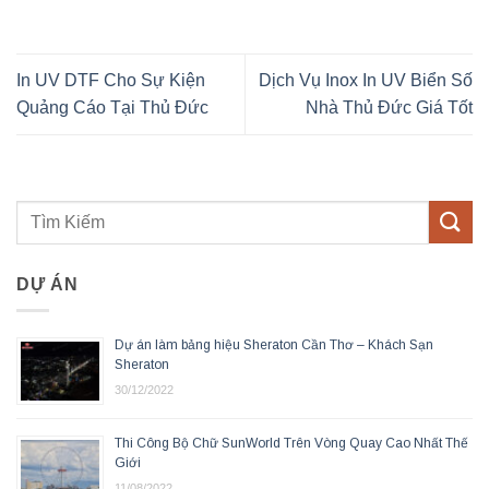
In UV DTF Cho Sự Kiện
Dịch Vụ Inox In UV Biển Số
Quảng Cáo Tại Thủ Đức
Nhà Thủ Đức Giá Tốt
DỰ ÁN
Dự án làm bảng hiệu Sheraton Cần Thơ – Khách Sạn
Sheraton
30/12/2022
Thi Công Bộ Chữ SunWorld Trên Vòng Quay Cao Nhất Thế
Giới
11/08/2022