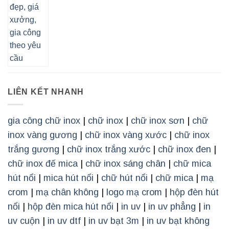
LIÊN KẾT NHANH
gia công chữ inox
|
chữ inox
|
chữ inox sơn
|
chữ
inox vàng gương
|
chữ inox vàng xước
|
chữ inox
trắng gương
|
chữ inox trắng xước
|
chữ inox đen
|
chữ inox đế mica
|
chữ inox sáng chân
|
chữ mica
hút nổi
|
mica hút nổi
|
chữ hút nổi
|
chữ mica
|
mạ
crom
|
mạ chân không
|
logo mạ crom
|
hộp đèn hút
nổi
|
hộp đèn mica hút nổi
|
in uv
|
in uv phẳng
|
in
uv cuộn
|
in uv dtf
|
in uv bạt 3m
|
in uv bạt không