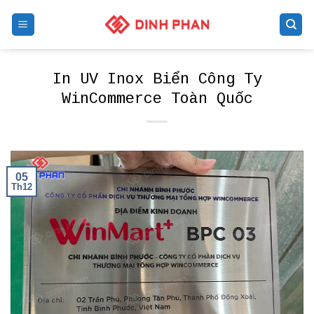
Skip
to
content
In UV Inox Biển Công Ty
WinCommerce Toàn Quốc
05
Th12