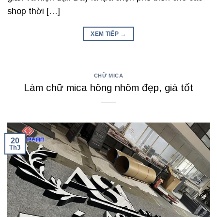
shop thời […]
XEM TIẾP
→
CHỮ MICA
Làm chữ mica hông nhôm đẹp, giá tốt
20
Th3