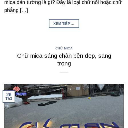
mica dán tường là gì? Đây là loại chữ nổi hoặc chữ
phẳng […]
XEM TIẾP
→
CHỮ MICA
Chữ mica sáng chân bền đẹp, sang
trọng
26
Th3