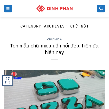
Skip
to
content
CATEGORY ARCHIVES:
CHỮ NỔI
CHỮ MICA
Top mẫu chữ mica uốn nổi đẹp, hiện đại
hiện nay
27
Th3