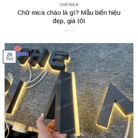
CHỮ MICA
Chữ mica cháo là gì? Mẫu biển hiệu
đẹp, giá tốt
26
Th3