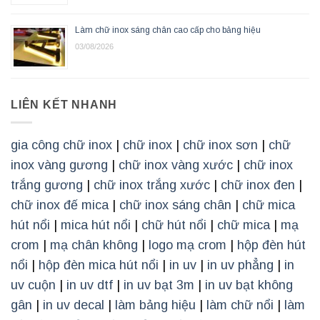
Làm chữ inox sáng chân cao cấp cho bảng hiệu
03/08/2026
LIÊN KẾT NHANH
gia công chữ inox
|
chữ inox
|
chữ inox sơn
|
chữ
inox vàng gương
|
chữ inox vàng xước
|
chữ inox
trắng gương
|
chữ inox trắng xước
|
chữ inox đen
|
chữ inox đế mica
|
chữ inox sáng chân
|
chữ mica
hút nổi
|
mica hút nổi
|
chữ hút nổi
|
chữ mica
|
mạ
crom
|
mạ chân không
|
logo mạ crom
|
hộp đèn hút
nổi
|
hộp đèn mica hút nổi
|
in uv
|
in uv phẳng
|
in
uv cuộn
|
in uv dtf
|
in uv bạt 3m
|
in uv bạt không
gân
|
in uv decal
|
làm bảng hiệu
|
làm chữ nổi
|
làm