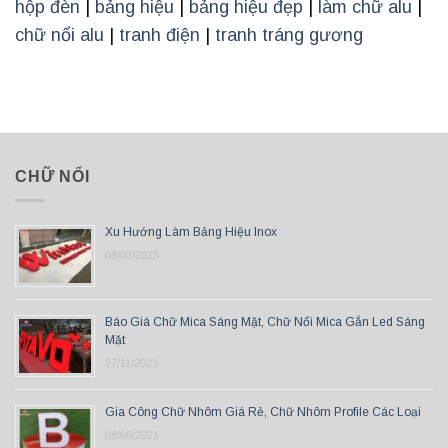
hộp đèn
|
bảng hiệu
|
bảng hiệu đẹp
|
làm chữ alu
|
chữ nổi alu
|
tranh điện
|
tranh tráng gương
CHỮ NỔI
Xu Hướng Làm Bảng Hiệu Inox
08/02/2023
Báo Giá Chữ Mica Sáng Mặt, Chữ Nổi Mica Gắn Led Sáng
Mặt
27/11/2023
Gia Công Chữ Nhôm Giá Rẻ, Chữ Nhôm Profile Các Loại
08/06/2021