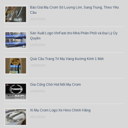
Báo Giá Mạ Crom Số Lượng Lớn, Sang Trọng, Theo Yêu
Cầu
20/07/2023
Sản Xuất Logo VinFast cho Nhà Phân Phối và Đại Lý Ủy
Quyền
12/05/2023
Quả Cầu Trang Trí Mạ Vàng Đường Kính 1 Mét
19/06/2024
Gia Công Chữ Hút Nổi Mạ Crom
14/06/2021
Xi Mạ Crom Logo Xe Hino Chính Hãng
28/12/2023