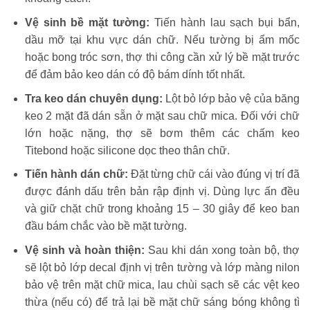
Vệ sinh bề mặt tường:
Tiến hành lau sạch bụi bẩn,
dầu mỡ tại khu vực dán chữ. Nếu tường bị ẩm mốc
hoặc bong tróc sơn, thợ thi công cần xử lý bề mặt trước
để đảm bảo keo dán có độ bám dính tốt nhất.
Tra keo dán chuyên dụng:
Lột bỏ lớp bảo vệ của băng
keo 2 mặt đã dán sẵn ở mặt sau chữ mica. Đối với chữ
lớn hoặc nặng, thợ sẽ bơm thêm các chấm keo
Titebond hoặc silicone dọc theo thân chữ.
Tiến hành dán chữ:
Đặt từng chữ cái vào đúng vị trí đã
được đánh dấu trên bản rập định vị. Dùng lực ấn đều
và giữ chặt chữ trong khoảng 15 – 30 giây để keo ban
đầu bám chắc vào bề mặt tường.
Vệ sinh và hoàn thiện:
Sau khi dán xong toàn bộ, thợ
sẽ lột bỏ lớp decal định vị trên tường và lớp màng nilon
bảo vệ trên mặt chữ mica, lau chùi sạch sẽ các vệt keo
thừa (nếu có) để trả lại bề mặt chữ sáng bóng không tì