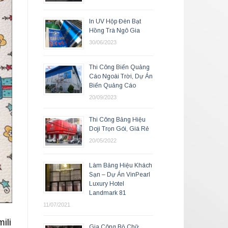
In UV Hộp Đèn Bạt
Hồng Trà Ngô Gia
30/06/2023
Thi Công Biển Quảng
Cáo Ngoài Trời, Dự Án
Biển Quảng Cáo
20/09/2023
Thi Công Bảng Hiệu
Doji Trọn Gói, Giá Rẻ
20/05/2022
Làm Bảng Hiệu Khách
Sạn – Dự Án VinPearl
Luxury Hotel
Landmark 81
11/07/2021
ili
Gia Công Bộ Chữ