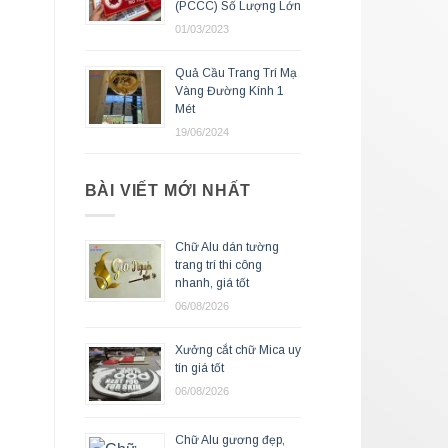
(PCCC) Số Lượng Lớn
01/03/2023
Quả Cầu Trang Trí Mạ
Vàng Đường Kính 1
Mét
19/06/2024
BÀI VIẾT MỚI NHẤT
Chữ Alu dán tường
trang trí thi công
nhanh, giá tốt
06/08/2026
Xưởng cắt chữ Mica uy
tín giá tốt
06/08/2026
Chữ Alu gương đẹp,