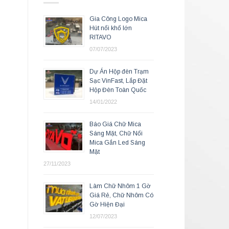
Gia Công Logo Mica
Hút nổi khổ lớn
RITAVO
07/07/2023
Dự Án Hộp đèn Trạm
Sạc VinFast, Lắp Đặt
Hộp Đèn Toàn Quốc
14/01/2022
Báo Giá Chữ Mica
Sáng Mặt, Chữ Nổi
Mica Gắn Led Sáng
Mặt
27/11/2023
Làm Chữ Nhôm 1 Gờ
Giá Rẻ, Chữ Nhôm Có
Gờ Hiện Đại
12/07/2023