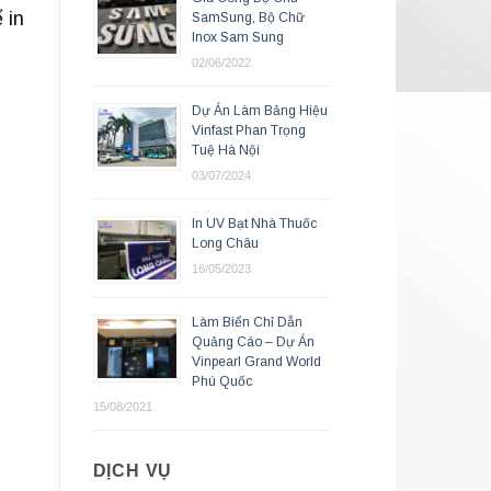
 in
SamSung, Bộ Chữ
Inox Sam Sung
02/06/2022
Dự Án Làm Bảng Hiệu
Vinfast Phan Trọng
Tuệ Hà Nội
03/07/2024
In UV Bạt Nhà Thuốc
Long Châu
16/05/2023
Làm Biển Chỉ Dẫn
Quảng Cáo – Dự Án
Vinpearl Grand World
Phú Quốc
15/08/2021
DỊCH VỤ