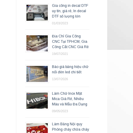
Gia công in decal DTF
uy tín, giá rẻ, In decal
DTF số lượng lớn
01/03/2023
Địa Chỉ Gia Công
CNC Tại TPHCM, Gia
Công Cắt CNC Giá Rẻ
19/07/2021
Báo giá bảng hiệu chữ
nổi đèn led chi tiết
13/07/2026
Làm Chữ Inox Mặt
Mica Giá Rẻ, Nhiều
Màu và Mẫu Đa Dạng
09/05/2023
Làm Bảng Nội quy
Phòng cháy chữa cháy