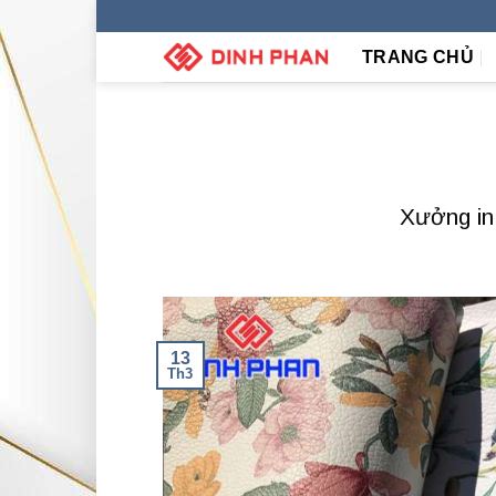
Skip
to
TRANG CHỦ
content
Xưởng in 
13
Th3