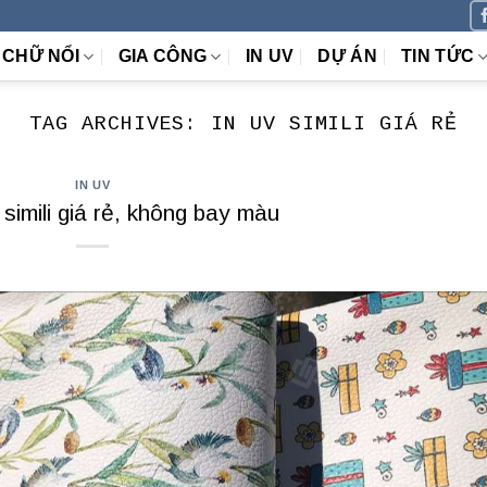
CHỮ NỔI
GIA CÔNG
IN UV
DỰ ÁN
TIN TỨC
TAG ARCHIVES:
IN UV SIMILI GIÁ RẺ
IN UV
simili giá rẻ, không bay màu