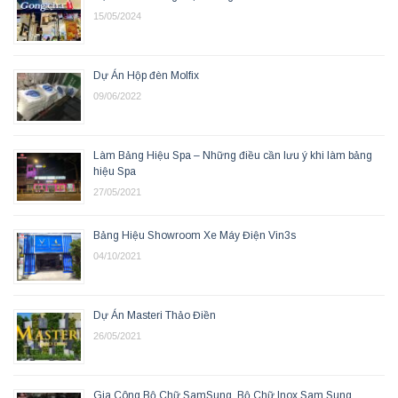
15/05/2024
Dự Án Hộp đèn Molfix
09/06/2022
Làm Bảng Hiệu Spa – Những điều cần lưu ý khi làm bảng
hiệu Spa
27/05/2021
Bảng Hiệu Showroom Xe Máy Điện Vin3s
04/10/2021
Dự Án Masteri Thảo Điền
26/05/2021
Gia Công Bộ Chữ SamSung, Bộ Chữ Inox Sam Sung