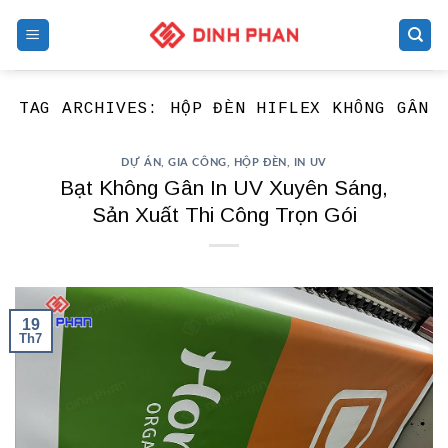
Skip
to
content
TAG ARCHIVES:
HỘP ĐÈN HIFLEX KHÔNG GÂN
DỰ ÁN
,
GIA CÔNG
,
HỘP ĐÈN
,
IN UV
Bạt Không Gân In UV Xuyên Sáng,
Sản Xuất Thi Công Trọn Gói
19
Th7