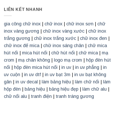
LIÊN KẾT NHANH
gia công chữ inox
|
chữ inox
|
chữ inox sơn
|
chữ
inox vàng gương
|
chữ inox vàng xước
|
chữ inox
trắng gương
|
chữ inox trắng xước
|
chữ inox đen
|
chữ inox đế mica
|
chữ inox sáng chân
|
chữ mica
hút nổi
|
mica hút nổi
|
chữ hút nổi
|
chữ mica
|
mạ
crom
|
mạ chân không
|
logo mạ crom
|
hộp đèn hút
nổi
|
hộp đèn mica hút nổi
|
in uv
|
in uv phẳng
|
in
uv cuộn
|
in uv dtf
|
in uv bạt 3m
|
in uv bạt không
gân
|
in uv decal
|
làm bảng hiệu
|
làm chữ nổi
|
làm
hộp đèn
|
bảng hiệu
|
bảng hiệu đẹp
|
làm chữ alu
|
chữ nổi alu
|
tranh điện
|
tranh tráng gương