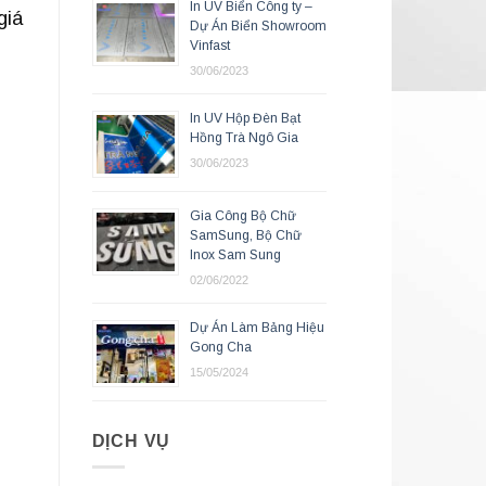
In UV Biển Công ty –
giá
Dự Án Biển Showroom
Vinfast
30/06/2023
In UV Hộp Đèn Bạt
Hồng Trà Ngô Gia
30/06/2023
Gia Công Bộ Chữ
SamSung, Bộ Chữ
Inox Sam Sung
02/06/2022
Dự Án Làm Bảng Hiệu
Gong Cha
15/05/2024
DỊCH VỤ