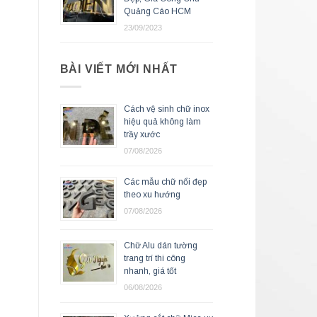
Quảng Cáo HCM
23/09/2023
BÀI VIẾT MỚI NHẤT
Cách vệ sinh chữ inox
hiệu quả không làm
trầy xước
07/08/2026
Các mẫu chữ nổi đẹp
theo xu hướng
07/08/2026
Chữ Alu dán tường
trang trí thi công
nhanh, giá tốt
06/08/2026