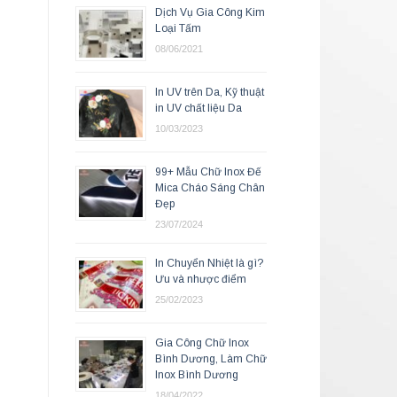
Dịch Vụ Gia Công Kim
Loại Tấm
08/06/2021
In UV trên Da, Kỹ thuật
in UV chất liệu Da
10/03/2023
99+ Mẫu Chữ Inox Đế
Mica Cháo Sáng Chân
Đẹp
23/07/2024
In Chuyển Nhiệt là gì?
Ưu và nhược điểm
25/02/2023
Gia Công Chữ Inox
Bình Dương, Làm Chữ
Inox Bình Dương
18/04/2022