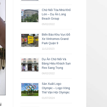
Chữ Nổi Tòa Nhà Khổ
Lớn – Dự Án Long
Beach Group
05/02/2022
Biển Báo Khu Vực Đỗ
Xe Vinhomes Grand
Park Quận 9
11/12/2023
Dự Án Chữ Nổi Và
Bảng Hiệu Khách Sạn
Rex Sang Trọng
06/02/2022
Sản Xuất Logo
Olympic – Logo Vòng
Thế Vận Hội Olympic
01/07/2024
i