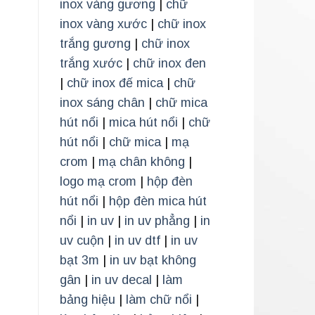
inox vàng gương
|
chữ
inox vàng xước
|
chữ inox
trắng gương
|
chữ inox
trắng xước
|
chữ inox đen
|
chữ inox đế mica
|
chữ
inox sáng chân
|
chữ mica
hút nổi
|
mica hút nổi
|
chữ
hút nổi
|
chữ mica
|
mạ
crom
|
mạ chân không
|
logo mạ crom
|
hộp đèn
hút nổi
|
hộp đèn mica hút
nổi
|
in uv
|
in uv phẳng
|
in
uv cuộn
|
in uv dtf
|
in uv
bạt 3m
|
in uv bạt không
gân
|
in uv decal
|
làm
bảng hiệu
|
làm chữ nổi
|