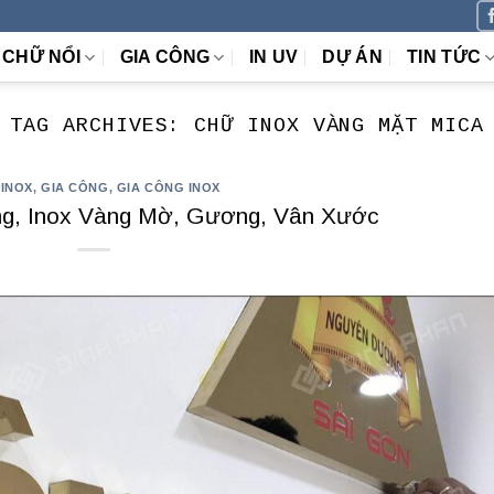
CHỮ NỔI
GIA CÔNG
IN UV
DỰ ÁN
TIN TỨC
TAG ARCHIVES:
CHỮ INOX VÀNG MẶT MICA
 INOX
,
GIA CÔNG
,
GIA CÔNG INOX
g, Inox Vàng Mờ, Gương, Vân Xước