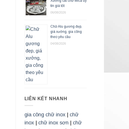
Xưởng cắt chữ Mica uy
tín giá tốt
06/08/2026
Chữ Alu gương đẹp,
giá xưởng, gia công
theo yêu cầu
04/08/2026
LIÊN KẾT NHANH
gia công chữ inox
|
chữ
inox
|
chữ inox sơn
|
chữ