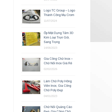
Logo TC Group – Logo
Thành Công Mạ Crom
11/07/2024
Ốp Mặt Dựng Tấm 3D
Kim Loại Trọn Gói,
Sang Trọng
14/06/2023
Gia Công Chữ Inox –
Chữ Nổi Inox Giá Rẻ
02/02/2026
Làm Chữ Poly Hông
Viền Inox, Gia Công
Chữ Poly Đẹp
04/01/2023
Chữ Nổi Quảng Cáo
Đẹp, Gia Công Chữ