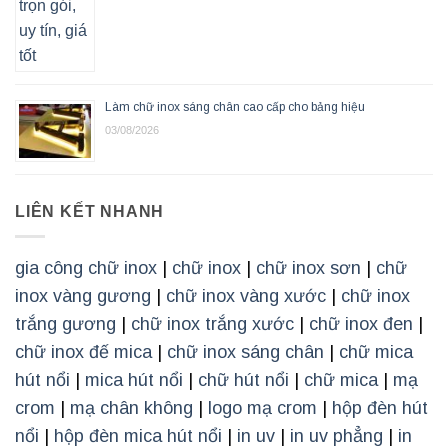
Làm chữ inox sáng chân cao cấp cho bảng hiệu
03/08/2026
LIÊN KẾT NHANH
gia công chữ inox
|
chữ inox
|
chữ inox sơn
|
chữ
inox vàng gương
|
chữ inox vàng xước
|
chữ inox
trắng gương
|
chữ inox trắng xước
|
chữ inox đen
|
chữ inox đế mica
|
chữ inox sáng chân
|
chữ mica
hút nổi
|
mica hút nổi
|
chữ hút nổi
|
chữ mica
|
mạ
crom
|
mạ chân không
|
logo mạ crom
|
hộp đèn hút
nổi
|
hộp đèn mica hút nổi
|
in uv
|
in uv phẳng
|
in