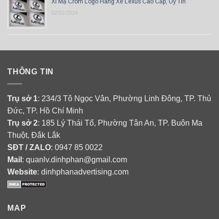
Xi Mạ Crom Logo Hãng Xe Lexus Cao Cấp, Uy Tín
02/01/2024
THÔNG TIN
Trụ sở 1
: 234/3 Tô Ngọc Vân, Phường Linh Đông, TP. Thủ
Đức, TP. Hồ Chí Minh
Trụ sở 2
: 185 Lý Thái Tổ, Phường Tân An, TP. Buôn Ma
Thuột, Đắk Lắk
SĐT / ZALO
: 0947 85 0022
Mail
: quanlv.dinhphan@gmail.com
Website
: dinhphanadvertising.com
MAP