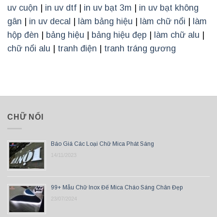
uv cuộn
|
in uv dtf
|
in uv bạt 3m
|
in uv bạt không
gân
|
in uv decal
|
làm bảng hiệu
|
làm chữ nổi
|
làm
hộp đèn
|
bảng hiệu
|
bảng hiệu đẹp
|
làm chữ alu
|
chữ nổi alu
|
tranh điện
|
tranh tráng gương
CHỮ NỔI
Báo Giá Các Loại Chữ Mica Phát Sáng
14/11/2023
99+ Mẫu Chữ Inox Đế Mica Cháo Sáng Chân Đẹp
23/07/2024