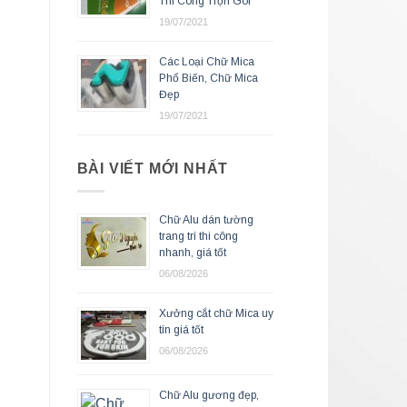
Thi Công Trọn Gói
19/07/2021
Các Loại Chữ Mica
Phổ Biến, Chữ Mica
Đẹp
19/07/2021
BÀI VIẾT MỚI NHẤT
Chữ Alu dán tường
trang trí thi công
nhanh, giá tốt
06/08/2026
Xưởng cắt chữ Mica uy
tín giá tốt
06/08/2026
Chữ Alu gương đẹp,