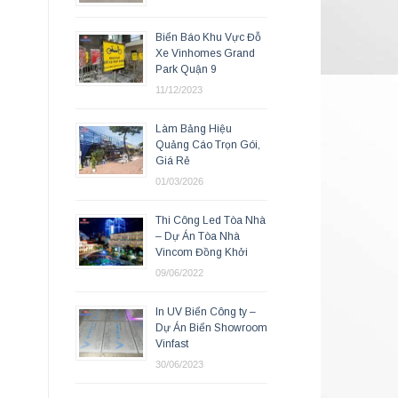
Biển Báo Khu Vực Đỗ
Xe Vinhomes Grand
Park Quận 9
11/12/2023
Làm Bảng Hiệu
Quảng Cáo Trọn Gói,
Giá Rẻ
01/03/2026
Thi Công Led Tòa Nhà
– Dự Án Tòa Nhà
Vincom Đồng Khởi
09/06/2022
In UV Biển Công ty –
Dự Án Biển Showroom
Vinfast
30/06/2023