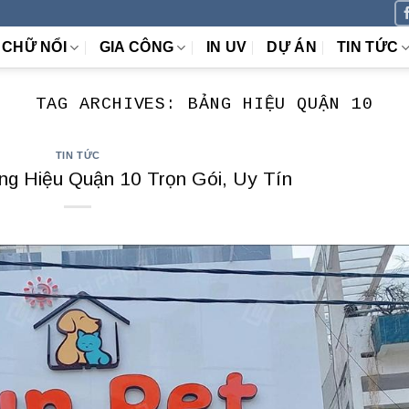
CHỮ NỔI
GIA CÔNG
IN UV
DỰ ÁN
TIN TỨC
TAG ARCHIVES:
BẢNG HIỆU QUẬN 10
TIN TỨC
ng Hiệu Quận 10 Trọn Gói, Uy Tín