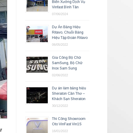
Biển Xưởng Dịch Vụ
Vinfast Bình Tân
07/06/2024
Dự Án Bảng Hiệu
Ritavo, Chuỗi Bảng
Hiệu Tập Đoàn Ritavo
06/05/2022
Gia Công Bộ Chữ
SamSung, Bộ Chữ
Inox Sam Sung
02/06/2022
Dự án làm bảng hiệu
Sheraton Cần Thơ –
Khách Sạn Sheraton
30/12/2022
Thi Công Showroom
Oto VinFast Vin1S
ư
16/01/2022