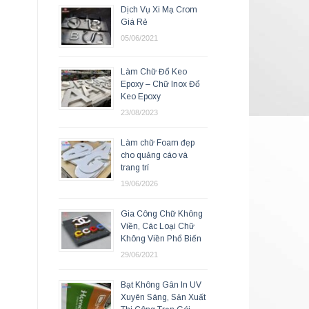
Dịch Vụ Xi Mạ Crom
Giá Rẻ
05/06/2021
Làm Chữ Đổ Keo
Epoxy – Chữ Inox Đổ
Keo Epoxy
23/08/2023
Làm chữ Foam đẹp
cho quảng cáo và
trang trí
19/06/2026
Gia Công Chữ Không
Viền, Các Loại Chữ
Không Viền Phổ Biến
29/06/2021
Bạt Không Gân In UV
Xuyên Sáng, Sản Xuất