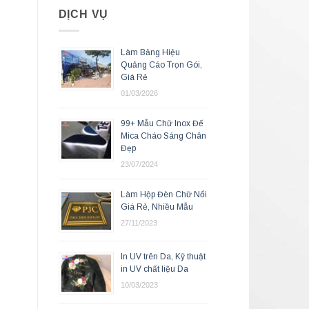
DỊCH VỤ
Làm Bảng Hiệu
Quảng Cáo Trọn Gói,
Giá Rẻ
01/03/2026
99+ Mẫu Chữ Inox Đế
Mica Cháo Sáng Chân
Đẹp
23/07/2024
Làm Hộp Đèn Chữ Nổi
Giá Rẻ, Nhiều Mẫu
27/11/2023
In UV trên Da, Kỹ thuật
in UV chất liệu Da
10/03/2023