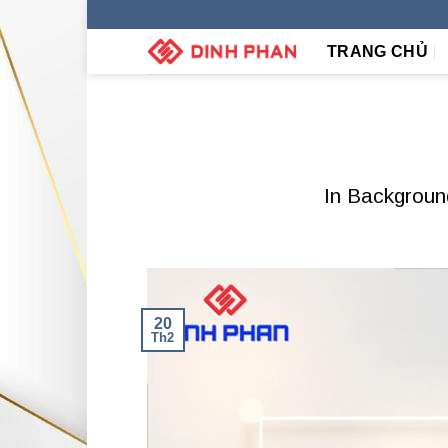
Skip
to
TRANG CHỦ
content
In Backgroun
20
Th2