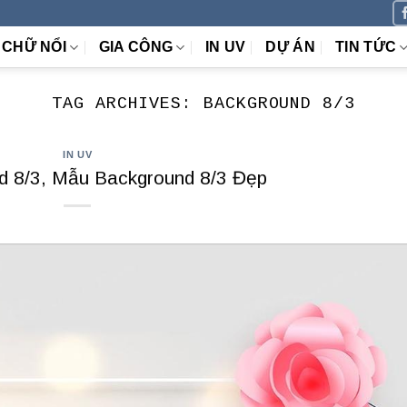
CHỮ NỔI
GIA CÔNG
IN UV
DỰ ÁN
TIN TỨC
TAG ARCHIVES:
BACKGROUND 8/3
IN UV
d 8/3, Mẫu Background 8/3 Đẹp