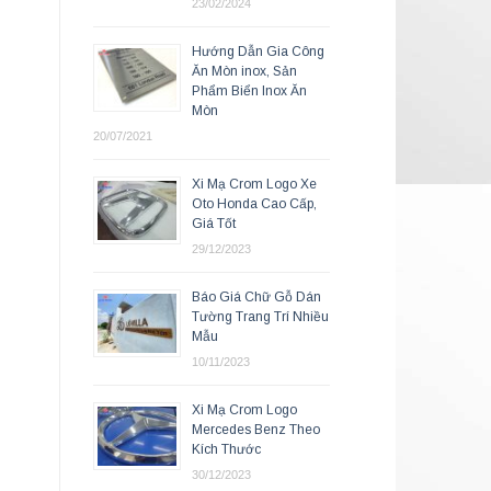
23/02/2024
Hướng Dẫn Gia Công
Ăn Mòn inox, Sản
Phẩm Biển Inox Ăn
Mòn
20/07/2021
Xi Mạ Crom Logo Xe
Oto Honda Cao Cấp,
Giá Tốt
29/12/2023
Báo Giá Chữ Gỗ Dán
Tường Trang Trí Nhiều
Mẫu
10/11/2023
Xi Mạ Crom Logo
Mercedes Benz Theo
Kích Thước
30/12/2023