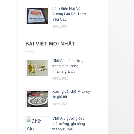
Làm Biển Hút Nổi
Vuông Giá Rẻ, Theo
Yêu Cầu
15/05/2024
BÀI VIẾT MỚI NHẤT
Chữ Alu dán tường
trang trí thi công
nhanh, giá tốt
06/08/2026
Xưởng cắt chữ Mica uy
tín giá tốt
06/08/2026
Chữ Alu gương đẹp,
giá xưởng, gia công
theo yêu cầu