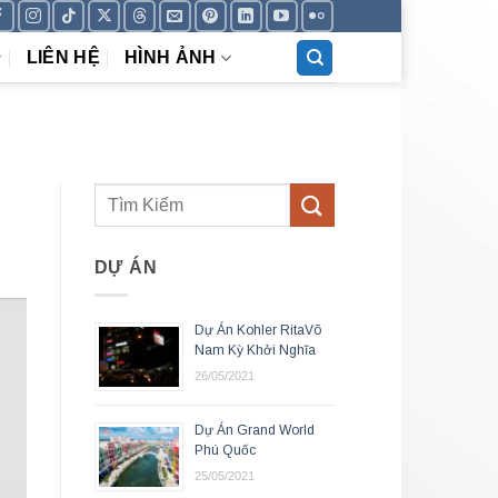
LIÊN HỆ
HÌNH ẢNH
DỰ ÁN
Dự Án Kohler RitaVõ
Nam Kỳ Khởi Nghĩa
26/05/2021
Dự Án Grand World
Phú Quốc
25/05/2021