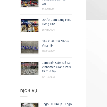
Gói
11/05/2022
Dự Án Làm Bảng Hiệu
Gong Cha
15/05/2024
Sản Xuất Chữ Nhôm
Vinamilk
10/06/2022
Làm Biển Cấm Đỗ Xe
Vinhomes Grand Park
TP Thủ Đức
12/12/2023
DỊCH VỤ
Logo TC Group – Logo