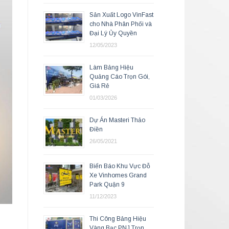
Sản Xuất Logo VinFast
cho Nhà Phân Phối và
Đại Lý Ủy Quyền
12/05/2023
Làm Bảng Hiệu
Quảng Cáo Trọn Gói,
Giá Rẻ
01/03/2026
Dự Án Masteri Thảo
Điền
26/05/2021
Biển Báo Khu Vực Đỗ
Xe Vinhomes Grand
Park Quận 9
11/12/2023
Thi Công Bảng Hiệu
Vàng Bạc PNJ Trọn