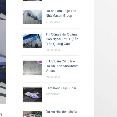
Dự án Làm Logo Tòa
Nhà Masan Group
27/06/2023
Thi Công Biển Quảng
Cáo Ngoài Trời, Dự Án
Biển Quảng Cáo
20/09/2023
In UV Biển Công ty –
Dự Án Biển Showroom
Vinfast
30/06/2023
Làm Bảng Hiệu Tiger
26/05/2022
Dự Án Hộp đèn Molfix
n