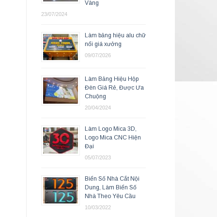
Vàng
23/07/2024
Làm bảng hiệu alu chữ
nổi giá xưởng
09/07/2026
Làm Bảng Hiệu Hộp
Đèn Giá Rẻ, Được Ưa
Chuộng
20/04/2024
Làm Logo Mica 3D,
Logo Mica CNC Hiện
Đại
05/07/2023
Biển Số Nhà Cắt Nội
Dung, Làm Biển Số
Nhà Theo Yêu Cầu
10/03/2022