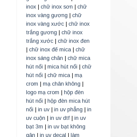
inox
|
chữ inox sơn
|
chữ
inox vàng gương
|
chữ
inox vàng xước
|
chữ inox
trắng gương
|
chữ inox
trắng xước
|
chữ inox đen
|
chữ inox đế mica
|
chữ
inox sáng chân
|
chữ mica
hút nổi
|
mica hút nổi
|
chữ
hút nổi
|
chữ mica
|
mạ
crom
|
mạ chân không
|
logo mạ crom
|
hộp đèn
hút nổi
|
hộp đèn mica hút
nổi
|
in uv
|
in uv phẳng
|
in
uv cuộn
|
in uv dtf
|
in uv
bạt 3m
|
in uv bạt không
gân
|
in uv decal
|
làm