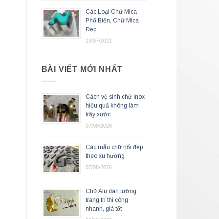
Các Loại Chữ Mica
Phổ Biến, Chữ Mica
Đẹp
19/07/2021
BÀI VIẾT MỚI NHẤT
Cách vệ sinh chữ inox
hiệu quả không làm
trầy xước
07/08/2026
Các mẫu chữ nổi đẹp
theo xu hướng
07/08/2026
Chữ Alu dán tường
trang trí thi công
nhanh, giá tốt