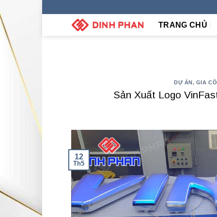
Skip
to
TRANG CHỦ
content
DỰ ÁN
,
GIA C
Sản Xuất Logo VinFas
12
Th5