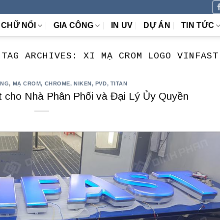
CHỮ NỔI
GIA CÔNG
IN UV
DỰ ÁN
TIN TỨC
TAG ARCHIVES:
XI MẠ CROM LOGO VINFAST
ÔNG
,
MẠ CROM, CHROME, NIKEN, PVD, TITAN
t cho Nhà Phân Phối và Đại Lý Ủy Quyền