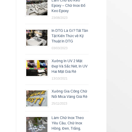
Làm Chữ Đổ Keo
Epoxy – Chữ Inox Đổ
Keo Epoxy
23/08/2023
In DTG Là Gì? Tất Tần
Tật Kiến Thức về Kỹ
Thuật In DTG
03/03/2023
Xưởng In UV 2 Mặt
Đẹp Và Sắc Nét, In UV
Hai Mặt Giá Rẻ
13/10/2021
Xưởng Gia Công Chữ
Nổi Mica Vàng Giá Rẻ
25/11/2023
Làm Chữ Inox Theo
Yêu Cầu, Chữ Inox
Hồng, Đen, Trắng,