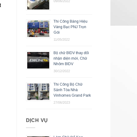
09/06/2022
t
Thi Công Bảng Hiệu
Vàng Bạc PNJ Trọn
Gói
11/05/2022
Bộ chữ BIDV thay đổi
nhận diện mới, Chữ
Nhôm BIDV
30/12/2022
Thi Công Bộ Chữ
Sảnh Tòa Nhà
Vinhomes Grand Park
27/06/2023
DỊCH VỤ