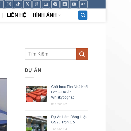
LIÊN HỆ
HÌNH ẢNH
DỰ ÁN
Chữ Inox Tòa Nhà Khổ
Lớn – Dự Án
Whiskycognac
01/02/2022
Dự Án Làm Bảng Hiệu
GS25 Trọn Gói
14/05/2024