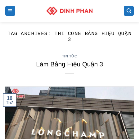
Skip
to
content
TAG ARCHIVES:
THI CÔNG BẢNG HIỆU QUẬN
3
TIN TỨC
Làm Bảng Hiệu Quận 3
16
Th7