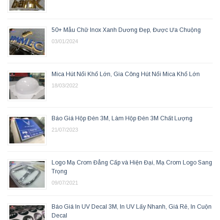
50+ Mẫu Chữ Inox Xanh Dương Đẹp, Được Ưa Chuộng
03/01/2024
Mica Hút Nổi Khổ Lớn, Gia Công Hút Nổi Mica Khổ Lớn
18/03/2022
Báo Giá Hộp Đèn 3M, Làm Hộp Đèn 3M Chất Lượng
21/07/2023
Logo Mạ Crom Đẳng Cấp và Hiện Đại, Mạ Crom Logo Sang
Trọng
09/07/2021
Báo Giá In UV Decal 3M, In UV Lấy Nhanh, Giá Rẻ, In Cuộn
Decal