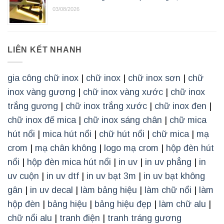
03/08/2026
LIÊN KẾT NHANH
gia công chữ inox
|
chữ inox
|
chữ inox sơn
|
chữ
inox vàng gương
|
chữ inox vàng xước
|
chữ inox
trắng gương
|
chữ inox trắng xước
|
chữ inox đen
|
chữ inox đế mica
|
chữ inox sáng chân
|
chữ mica
hút nổi
|
mica hút nổi
|
chữ hút nổi
|
chữ mica
|
mạ
crom
|
mạ chân không
|
logo mạ crom
|
hộp đèn hút
nổi
|
hộp đèn mica hút nổi
|
in uv
|
in uv phẳng
|
in
uv cuộn
|
in uv dtf
|
in uv bạt 3m
|
in uv bạt không
gân
|
in uv decal
|
làm bảng hiệu
|
làm chữ nổi
|
làm
hộp đèn
|
bảng hiệu
|
bảng hiệu đẹp
|
làm chữ alu
|
chữ nổi alu
|
tranh điện
|
tranh tráng gương