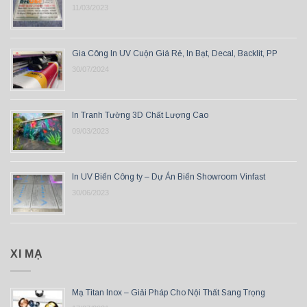
11/03/2023
Gia Công In UV Cuộn Giá Rẻ, In Bạt, Decal, Backlit, PP
30/07/2024
In Tranh Tường 3D Chất Lượng Cao
09/03/2023
In UV Biển Công ty – Dự Án Biển Showroom Vinfast
30/06/2023
XI MẠ
Mạ Titan Inox – Giải Pháp Cho Nội Thất Sang Trọng