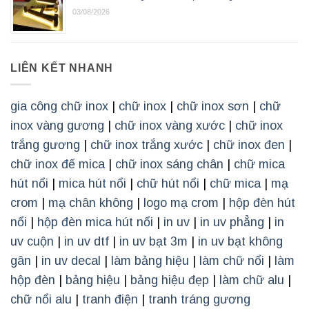
03/08/2026
LIÊN KẾT NHANH
gia công chữ inox
|
chữ inox
|
chữ inox sơn
|
chữ
inox vàng gương
|
chữ inox vàng xước
|
chữ inox
trắng gương
|
chữ inox trắng xước
|
chữ inox đen
|
chữ inox đế mica
|
chữ inox sáng chân
|
chữ mica
hút nổi
|
mica hút nổi
|
chữ hút nổi
|
chữ mica
|
mạ
crom
|
mạ chân không
|
logo mạ crom
|
hộp đèn hút
nổi
|
hộp đèn mica hút nổi
|
in uv
|
in uv phẳng
|
in
uv cuộn
|
in uv dtf
|
in uv bạt 3m
|
in uv bạt không
gân
|
in uv decal
|
làm bảng hiệu
|
làm chữ nổi
|
làm
hộp đèn
|
bảng hiệu
|
bảng hiệu đẹp
|
làm chữ alu
|
chữ nổi alu
|
tranh điện
|
tranh tráng gương