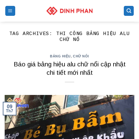
Skip
to
content
TAG ARCHIVES:
THI CÔNG BẢNG HIỆU ALU
CHỮ NỔ
BẢNG HIỆU
,
CHỮ NỔI
Báo giá bảng hiệu alu chữ nổi cập nhật
chi tiết mới nhất
09
Th7