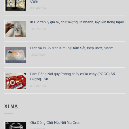
Cafe
05/04/2024
In UV trên ly giá rẻ, chất lượng, In nhanh, lấy liền trong ngày
10/02/2023
Dịch vụ in UV trên Kim loại tấm Sắt, thép, Inox, Nhôm
11/03/2023
Làm Bảng Nội quy Phòng cháy chữa cháy (PCCC) Số
Lượng Lớn
01/03/2023
XI MẠ
Gia Công Chữ Hút Nổi Mạ Crom