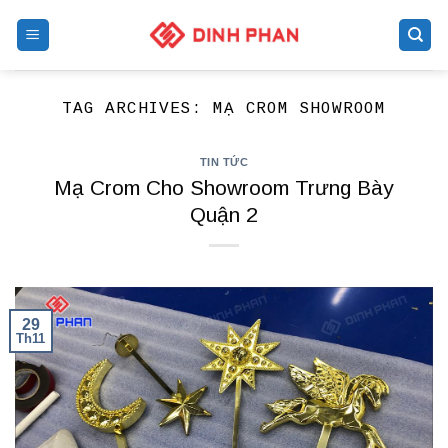
Skip
to
content
TAG ARCHIVES:
MẠ CROM SHOWROOM
TIN TỨC
Mạ Crom Cho Showroom Trưng Bày
Quận 2
29
Th11