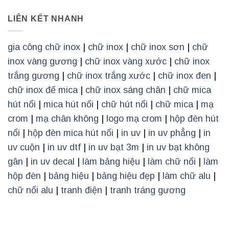
LIÊN KẾT NHANH
gia công chữ inox
|
chữ inox
|
chữ inox sơn
|
chữ
inox vàng gương
|
chữ inox vàng xước
|
chữ inox
trắng gương
|
chữ inox trắng xước
|
chữ inox đen
|
chữ inox đế mica
|
chữ inox sáng chân
|
chữ mica
hút nổi
|
mica hút nổi
|
chữ hút nổi
|
chữ mica
|
mạ
crom
|
mạ chân không
|
logo mạ crom
|
hộp đèn hút
nổi
|
hộp đèn mica hút nổi
|
in uv
|
in uv phẳng
|
in
uv cuộn
|
in uv dtf
|
in uv bạt 3m
|
in uv bạt không
gân
|
in uv decal
|
làm bảng hiệu
|
làm chữ nổi
|
làm
hộp đèn
|
bảng hiệu
|
bảng hiệu đẹp
|
làm chữ alu
|
chữ nổi alu
|
tranh điện
|
tranh tráng gương