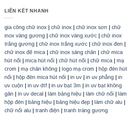
LIÊN KẾT NHANH
gia công chữ inox
|
chữ inox
|
chữ inox sơn
|
chữ
inox vàng gương
|
chữ inox vàng xước
|
chữ inox
trắng gương
|
chữ inox trắng xước
|
chữ inox đen
|
chữ inox đế mica
|
chữ inox sáng chân
|
chữ mica
hút nổi
|
mica hút nổi
|
chữ hút nổi
|
chữ mica
|
mạ
crom
|
mạ chân không
|
logo mạ crom
|
hộp đèn hút
nổi
|
hộp đèn mica hút nổi
|
in uv
|
in uv phẳng
|
in
uv cuộn
|
in uv dtf
|
in uv bạt 3m
|
in uv bạt không
gân
|
in uv decal
|
làm bảng hiệu
|
làm chữ nổi
|
làm
hộp đèn
|
bảng hiệu
|
bảng hiệu đẹp
|
làm chữ alu
|
chữ nổi alu
|
tranh điện
|
tranh tráng gương