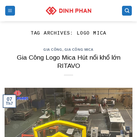
Skip
to
content
TAG ARCHIVES:
LOGO MICA
GIA CÔNG
,
GIA CÔNG MICA
Gia Công Logo Mica Hút nổi khổ lớn
RITAVO
07
Th7