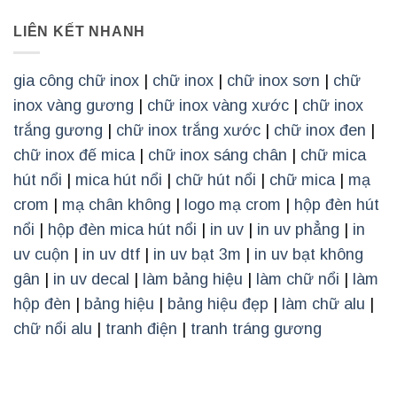
LIÊN KẾT NHANH
gia công chữ inox
|
chữ inox
|
chữ inox sơn
|
chữ
inox vàng gương
|
chữ inox vàng xước
|
chữ inox
trắng gương
|
chữ inox trắng xước
|
chữ inox đen
|
chữ inox đế mica
|
chữ inox sáng chân
|
chữ mica
hút nổi
|
mica hút nổi
|
chữ hút nổi
|
chữ mica
|
mạ
crom
|
mạ chân không
|
logo mạ crom
|
hộp đèn hút
nổi
|
hộp đèn mica hút nổi
|
in uv
|
in uv phẳng
|
in
uv cuộn
|
in uv dtf
|
in uv bạt 3m
|
in uv bạt không
gân
|
in uv decal
|
làm bảng hiệu
|
làm chữ nổi
|
làm
hộp đèn
|
bảng hiệu
|
bảng hiệu đẹp
|
làm chữ alu
|
chữ nổi alu
|
tranh điện
|
tranh tráng gương