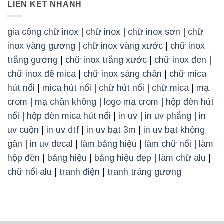
LIÊN KẾT NHANH
gia công chữ inox
|
chữ inox
|
chữ inox sơn
|
chữ
inox vàng gương
|
chữ inox vàng xước
|
chữ inox
trắng gương
|
chữ inox trắng xước
|
chữ inox đen
|
chữ inox đế mica
|
chữ inox sáng chân
|
chữ mica
hút nổi
|
mica hút nổi
|
chữ hút nổi
|
chữ mica
|
mạ
crom
|
mạ chân không
|
logo mạ crom
|
hộp đèn hút
nổi
|
hộp đèn mica hút nổi
|
in uv
|
in uv phẳng
|
in
uv cuộn
|
in uv dtf
|
in uv bạt 3m
|
in uv bạt không
gân
|
in uv decal
|
làm bảng hiệu
|
làm chữ nổi
|
làm
hộp đèn
|
bảng hiệu
|
bảng hiệu đẹp
|
làm chữ alu
|
chữ nổi alu
|
tranh điện
|
tranh tráng gương