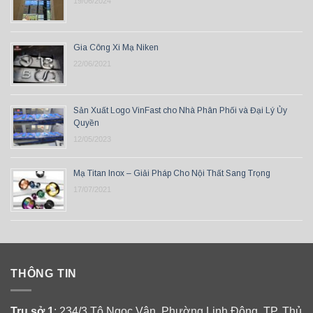
19/06/2024
Gia Công Xi Mạ Niken
22/06/2021
Sản Xuất Logo VinFast cho Nhà Phân Phối và Đại Lý Ủy
Quyền
12/05/2023
Mạ Titan Inox – Giải Pháp Cho Nội Thất Sang Trọng
17/07/2021
THÔNG TIN
Trụ sở 1
: 234/3 Tô Ngọc Vân, Phường Linh Đông, TP. Thủ