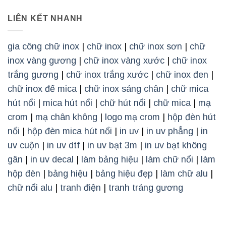
LIÊN KẾT NHANH
gia công chữ inox
|
chữ inox
|
chữ inox sơn
|
chữ
inox vàng gương
|
chữ inox vàng xước
|
chữ inox
trắng gương
|
chữ inox trắng xước
|
chữ inox đen
|
chữ inox đế mica
|
chữ inox sáng chân
|
chữ mica
hút nổi
|
mica hút nổi
|
chữ hút nổi
|
chữ mica
|
mạ
crom
|
mạ chân không
|
logo mạ crom
|
hộp đèn hút
nổi
|
hộp đèn mica hút nổi
|
in uv
|
in uv phẳng
|
in
uv cuộn
|
in uv dtf
|
in uv bạt 3m
|
in uv bạt không
gân
|
in uv decal
|
làm bảng hiệu
|
làm chữ nổi
|
làm
hộp đèn
|
bảng hiệu
|
bảng hiệu đẹp
|
làm chữ alu
|
chữ nổi alu
|
tranh điện
|
tranh tráng gương