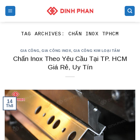
Skip
to
content
TAG ARCHIVES:
CHẤN INOX TPHCM
GIA CÔNG
,
GIA CÔNG INOX
,
GIA CÔNG KIM LOẠI TẤM
Chấn Inox Theo Yêu Cầu Tại TP. HCM
Giá Rẻ, Uy Tín
14
Th8